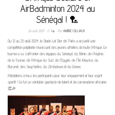
AirBadminton 2024 au
Sénégal ! 🏸
26 août 2024
0
Par
AMBRE COLLIAUX
Du 12 au 25 août 2024, le Stade Lat Dior de Thiès a accueilli une
compétition palpitante réunissant des jeunes athlètes de toute l’Afrique. Ce
tournoi a vu s’affronter des équipes du Sénégal, du Bénin, de l’Algérie,
de la Tunisie, de l’Afrique du Sud, de l’Égypte, de l’Île Maurice, du
Burundi, des Seychelles, du Zimbabwe et du Ghana.
Félicitations à tous les participants pour leur engagement et leur esprit
sportif ! Ce fut un véritable spectacle de talent et de camaraderie africaine.
👏🎉