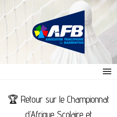
ASSOCIATION
FRANCOPHONIE
DU BADMINTON
🏆 Retour sur le Championnat
d’Afrique Scolaire et