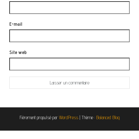
E-mail
Site web
Fièrement propulsé par
WordPress
|
Thème :
Balanced Blog