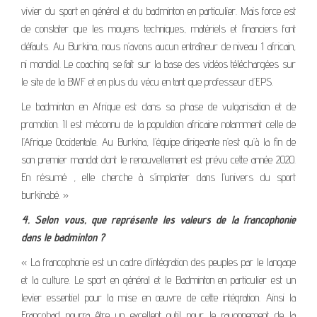
vivier du sport en général et du badminton en particulier. Mais force est
de constater que les moyens techniques, matériels et financiers font
défauts. Au Burkina, nous n’avons aucun entraîneur de niveau 1 africain,
ni mondial. Le coaching se fait sur la base des vidéos téléchargées sur
le site de la BWF et en plus du vécu en tant que professeur d’EPS.
Le badminton en Afrique est dans sa phase de vulgarisation et de
promotion. Il est méconnu de la population africaine notamment celle de
l’Afrique Occidentale. Au Burkina, l’équipe dirigeante n’est qu’à la fin de
son premier mandat dont le renouvellement est prévu cette année 2020.
En résumé , elle cherche à s’implanter dans l’univers du sport
burkinabé. »
4. Selon vous, que représente les valeurs de la francophonie
dans le badminton ?
« La francophonie est un cadre d’intégration des peuples par le langage
et la culture. Le sport en général et le Badminton en particulier est un
levier essentiel pour la mise en œuvre de cette intégration. Ainsi la
Francobad pourra être un excellent outil pour le rayonnement de la