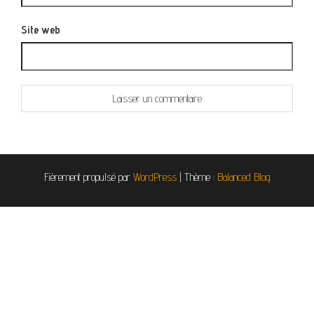
Site web
Fièrement propulsé par
WordPress
|
Thème :
Balanced Blog