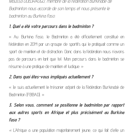
Moussa OUEDRAOGO, membre de la Fédération Burkinabè de
Badminton nous accorde de son temps et nous présente le
badminton au Burkina Faso.
1. Quel a été votre parcours dans le badminton ?
« Au Burkina Faso, le Badminton a été officiellement constitué en
fédération en 2014 par un groupe de sportifs qui le pratiquait comme un
sport de maintien et de distraction. Donc dans la fédération nous n’avons
pas de parcours en tant que tel. Mon parcours dans le badminton se
résume à une pratique de maintien et ludique. »
2. Dans quoi êtes-vous impliqués actuellement ?
« Je suis actuellement le trésorier adjoint de la Fédération Burkinabè de
Badminton (FBBAD). »
3. Selon vous, comment se positionne le badminton par rapport
aux autres sports en Afrique et plus précisément au Burkina
Faso ?
«
L’Afrique a une population majoritairement jeune, ce qui fait d’elle un