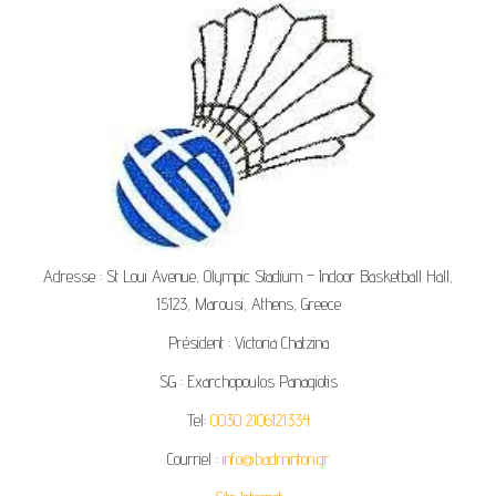
Adresse : St Loui Avenue, Olympic Stadium – Indoor Basketball Hall,
15123, Marousi, Athens, Greece
Président : Victoria Chatzina
SG : Exarchopoulos Panagiotis
Tel:
0030 2106121334
Courriel :
info@badminton.gr