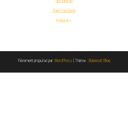
Site Internet
Page Facebook
Instagram
Fièrement propulsé par
WordPress
|
Thème :
Balanced Blog