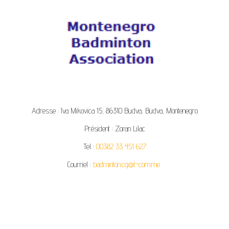
Adresse : Iva Mikovica 15, 86310 Budva, Budva, Montenegro
Président : Zoran Lilac
Tel :
00382 33 451 627
Courriel :
badminton.cg@t-com.me