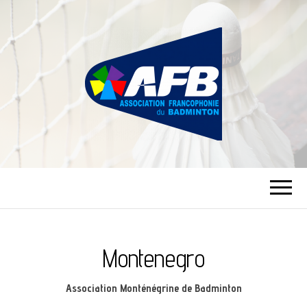
ASSOCIATION
FRANCOPHONIE
DU BADMINTON
Montenegro
Association Monténégrine de Badminton