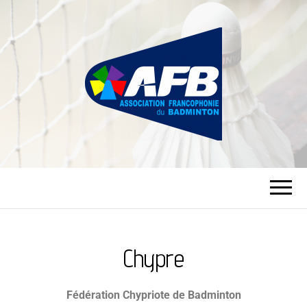
ASSOCIATION
FRANCOPHONIE
DU BADMINTON
Chypre
Fédération Chypriote de Badminton