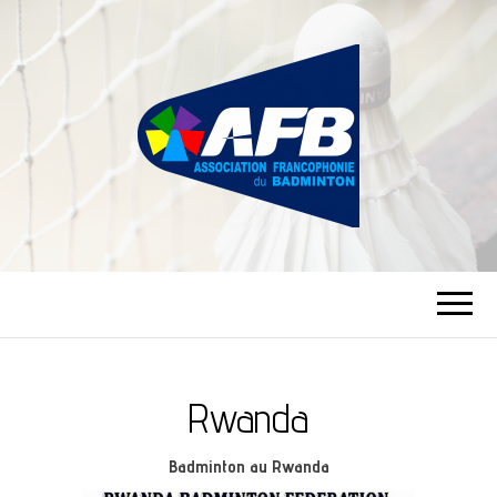
ASSOCIATION
FRANCOPHONIE
DU BADMINTON
Rwanda
Badminton au Rwanda