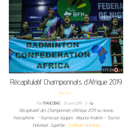
Récapitulatif Championnats d’Afrique 2019
Bad Actu
Par
FRANCOBAD
30 avril 2019
0
Récapitulatif des Championnats d’Afrique 2019 au niveau
francophone : – Tournoi par équipes : Maurice finaliste – Tournoi
Individuel : Superbe…
Continuer la lecture