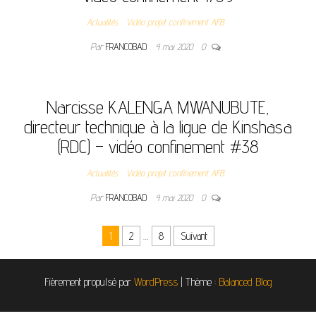
Actualités
Vidéo projet confinement AFB
Par
FRANCOBAD
4 mai 2020
0
Narcisse KALENGA MWANUBUTE,
directeur technique à la ligue de Kinshasa
(RDC) – vidéo confinement #38
Actualités
Vidéo projet confinement AFB
Par
FRANCOBAD
4 mai 2020
0
1
2
…
8
Suivant
Fièrement propulsé par
WordPress
|
Thème :
Balanced Blog