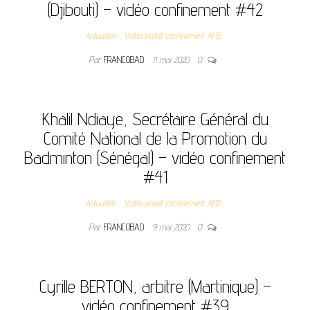
(Djibouti) – vidéo confinement #42
Actualités
Vidéo projet confinement AFB
Par
FRANCOBAD
11 mai 2020
0
Khalil Ndiaye, Secrétaire Général du
Comité National de la Promotion du
Badminton (Sénégal) – vidéo confinement
#41
Actualités
Vidéo projet confinement AFB
Par
FRANCOBAD
9 mai 2020
0
Cyrille BERTON, arbitre (Martinique) –
vidéo confinement #39