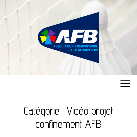
ASSOCIATION
FRANCOPHONIE
Catégorie :
Vidéo projet
DU BADMINTON
confinement AFB