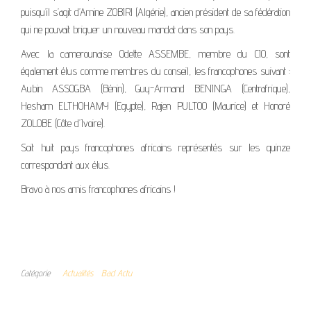
puisqu’il s’agit d’Amine ZOBIRI (Algérie), ancien président de sa fédération
qui ne pouvait briguer un nouveau mandat dans son pays.
Avec la camerounaise Odette ASSEMBE, membre du CIO, sont
également élus comme membres du conseil, les francophones suivant :
Aubin ASSOGBA (Bénin), Guy-Armand BENINGA (Centrafrique),
Hesham ELTHOHAMY (Egypte), Rajen PULTOO (Maurice) et Honoré
ZOLOBE (Côte d’Ivoire).
Soit huit pays francophones africains représentés sur les quinze
correspondant aux élus.
Bravo à nos amis francophones africains !
Catégorie
Actualités
Bad Actu