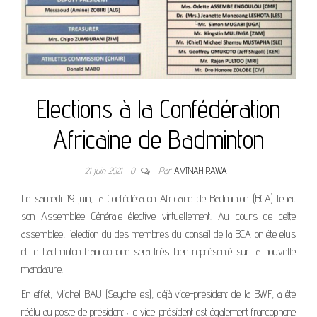
Elections à la Confédération
Africaine de Badminton
21 juin 2021
0
Par
AMIINAH RAWA
Le samedi 19 juin, la Confédération Africaine de Badminton (BCA) tenait
son Assemblée Générale élective virtuellement. Au cours de cette
assemblée, l’élection du des membres du conseil de la BCA on été élus
et le badminton francophone sera très bien représenté sur la nouvelle
mandature.
En effet, Michel BAU (Seychelles), déjà vice-président de la BWF, a été
réélu au poste de président ; le vice-président est également francophone