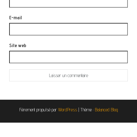
E-mail
Site web
Fièrement propulsé par
WordPress
|
Thème :
Balanced Blog