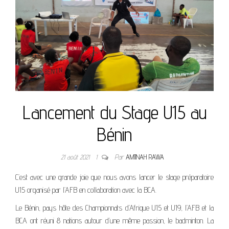
Lancement du Stage U15 au
Bénin
21 août 2021
1
Par
AMIINAH RAWA
C’est avec une grande joie que nous avons lancer le stage préparatoire
U15 organisé par l’AFB en
collaboration
avec
la
BCA.
Le Bénin, pays hôte des
Championnats d’Afrique U15 et U19, l’AFB et la
BCA ont réuni 8 nations autour d’une même passion, le badminton. La