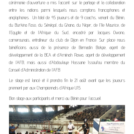
cérémonie d’ouverture a mis l’accent sur le partage et la collaboration
entre les nations parmi lesquels nous comptons francophones et
anglophones. Un total de 45 joueurs et de 9 coachs, venant du Bénin,
du Burkina Faso, du Sénégal, du Ghana, du Niger, de l’Ile Maurice, de
l’Egypte et de l’Afrique du Sud, encadré par Jacques Owono,
camerounais, entraîneur du club de Dijon en France. Sur place nous
bénéficions aussi de la présence de Bernadin Bokpe, agent de
développement de la BCA et d’Amiinah Rawa, agent de développement
de l’AFB, mais aussi d’Abdoulaye Hassane Issoufou membre du
Conseil d’Administration de l’AFB.
Le stage est lancé et il prendra fin le 21 août avant que les joueurs
prennent par aux Championnats d’Afrique U15.
Bon stage aux participants et merci au Bénin pour l’accueil.