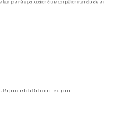
leur première participation à une compétition internationale en
on : Rayonnement du Badminton Francophone