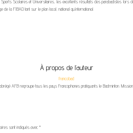
Sports Scolaires et Universitaires, les excellents résultats des parabadistes lors de 
de la FIBAD tant sur le plan local, national qu’international.
À propos de l’auteur
francobad
abrégé AFB regroupe tous les pays Francophones pratiquants le Badminton. Missi
oires sont indiqués avec
*