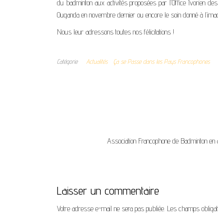
du badminton aux activités proposées par l’Office Ivorien des 
Ouganda en novembre dernier ou encore le soin donné à l’image 
Nous leur adressons toutes nos félicitations !
Catégorie
Actualités
Ça se Passe dans les Pays Francophones
Association Francophone de Badminton en 
Laisser un commentaire
Votre adresse e-mail ne sera pas publiée.
Les champs obligat