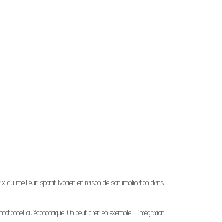
x du meilleur sportif Ivorien en raison de son implication dans
tionnel qu’économique. On peut citer en exemple : l’intégration