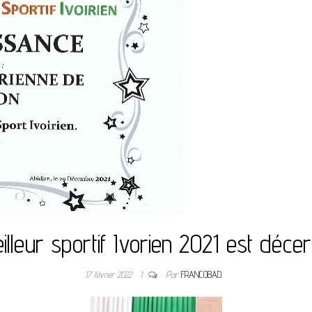
illeur sportif Ivorien 2021 est déce
17 février 2022
1
Par
FRANCOBAD