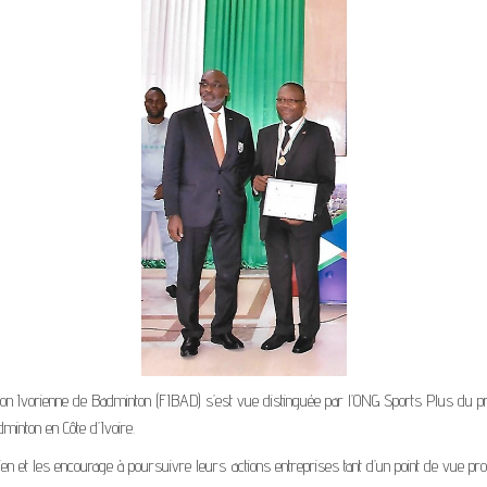
ion Ivorienne de Badminton (FIBAD) s’est vue distinguée par l’ONG Sports Plus du pri
dminton en Côte d’Ivoire.
n et les encourage à poursuivre leurs actions entreprises tant d’un point de vue promo