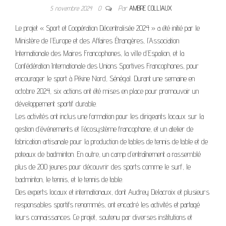
5 novembre 2024
0
Par
AMBRE COLLIAUX
Le projet « Sport et Coopération Décentralisée 2024 » a été initié par le
Ministère de l’Europe et des Affaires Étrangères, l’Association
Internationale des Maires Francophones, la ville d’Espalion, et la
Confédération Internationale des Unions Sportives Francophones, pour
encourager le sport à Pikine Nord, Sénégal. Durant une semaine en
octobre 2024, six actions ont été mises en place pour promouvoir un
développement sportif durable.
Les activités ont inclus une formation pour les dirigeants locaux sur la
gestion d’événements et l’écosystème francophone, et un atelier de
fabrication artisanale pour la production de tables de tennis de table et de
poteaux de badminton. En outre, un camp d’entraînement a rassemblé
plus de 200 jeunes pour découvrir des sports comme le surf, le
badminton, le tennis, et le tennis de table.
Des experts locaux et internationaux, dont Audrey Delacroix et plusieurs
responsables sportifs renommés, ont encadré les activités et partagé
leurs connaissances. Ce projet, soutenu par diverses institutions et