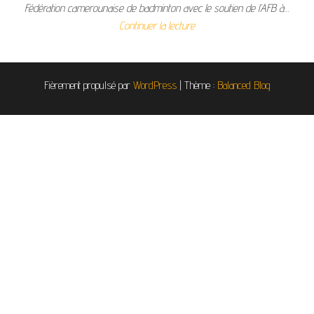
Fédération camerounaise de badminton avec le soutien de l’AFB à…
Continuer la lecture
Fièrement propulsé par
WordPress
|
Thème :
Balanced Blog