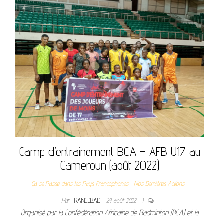
Camp d’entrainement BCA – AFB U17 au
Cameroun (août 2022)
Ça se Passe dans les Pays Francophones
Nos Dernières Actions
Par
FRANCOBAD
24 août 2022
1
Organisé par la Confédération Africaine de Badminton (BCA) et la