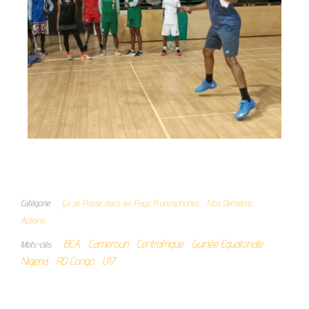
Catégorie
Ça se Passe dans les Pays Francophones
Nos Dernières
Actions
BCA
Cameroun
Centrafrique
Guinée Equatoriale
Mots-clés
Nigeria
RD Congo
U17