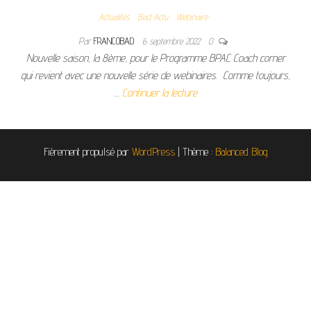
Actualités
Bad Actu
Webinaire
Par
FRANCOBAD
6 septembre 2022
0
Nouvelle saison, la 8ème, pour le Programme BPAC Coach corner
qui revient avec une nouvelle série de webinaires. Comme toujours,
…
Continuer la lecture
Fièrement propulsé par
WordPress
|
Thème :
Balanced Blog