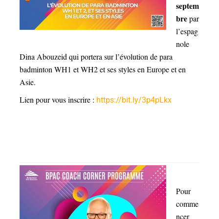
septem
bre
par
l’espag
nole
Dina Abouzeid qui portera sur l’évolution de para
badminton WH1 et WH2 et ses styles en Europe et en
Asie.
Lien pour vous inscrire :
https://bit.ly/3p4pLkx
Pour
comme
ncer