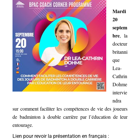
Mardi
20
septem
bre
, la
docteur
britanni
que
Lea-
Cathrin
Dohme
intervie
ndra
sur comment faciliter les compétences de vie des joueurs
de badminton à double carrière par l’éducation de leur
entourage.
Lien pour revoir la présentation en français :