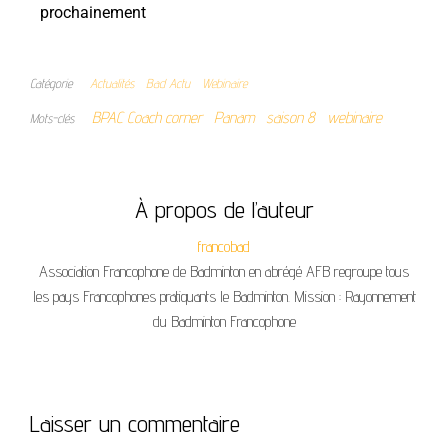
prochainement
Catégorie
Actualités
Bad Actu
Webinaire
BPAC Coach corner
Panam
saison 8
webinaire
Mots-clés
À propos de l’auteur
francobad
Association Francophone de Badminton en abrégé AFB regroupe tous
les pays Francophones pratiquants le Badminton. Mission : Rayonnement
du Badminton Francophone
Laisser un commentaire