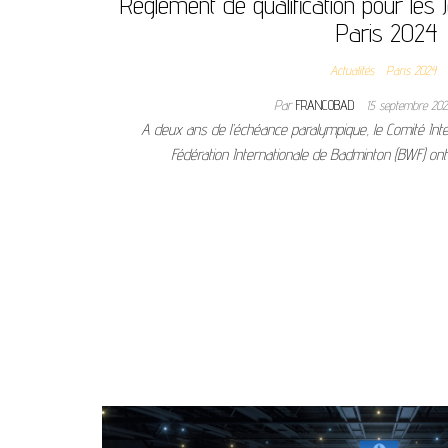
Règlement de qualification pour les
Paris 2024
Actualités
Paris 2024
Par
FRANCOBAD
15 septembre 20
A deux ans de l’échéance paralympique, le Comité Inter
Fédération Internationale de Badminton (BWF) on