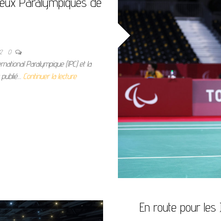
 Jeux Paralympiques de
22
0
national Paralympique (IPC) et la
t publié…
Continuer la lecture
En route pour les